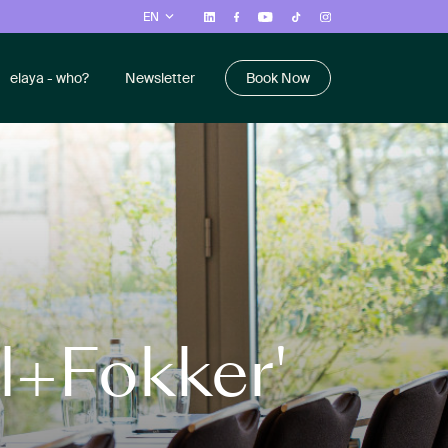
EN
elaya - who?
Newsletter
Book Now
l+Fokker'