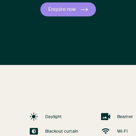
Enquire now
Daylight
Beamer
Blackout curtain
Wi-Fi