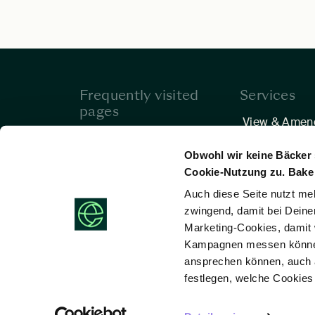
Frequently visited
Services
pages
View & Amen
Hotels
Help & Conta
Obwohl wir keine Bäcker 
Hotel Deals
Cookie-Nutzung zu. Bake 
Meetings & Events
Auch diese Seite nutzt me
Vacancies
zwingend, damit bei Deine
Marketing-Cookies, damit 
Kampagnen messen können,
ansprechen können, auch a
festlegen, welche Cookies