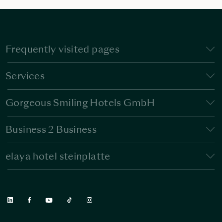
Frequently visited pages
Services
Gorgeous Smiling Hotels GmbH
Business 2 Business
elaya hotel steinplatte