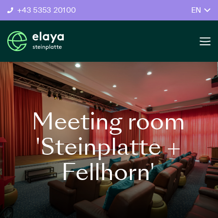
+43 5353 20100
EN
Meeting room
'Steinplatte +
Fellhorn'