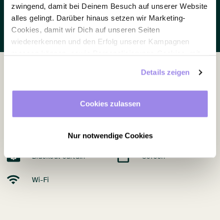
zwingend, damit bei Deinem Besuch auf unserer Website
Enquire now
alles gelingt. Darüber hinaus setzen wir Marketing-
Cookies, damit wir Dich auf unseren Seiten
wiedererkennen und den Erfolg unserer Kampagnen
messen können, sowie Personalisierungs-Cookies, mit
denen wir Dich besser ansprechen können, auch
Details zeigen
außerhalb unserer Webseite. Du kannst jederzeit – auch
später noch – festlegen, welche Cookies Du zulässt und
Equipment
welche nicht.
Cookies zulassen
Daylight
Beamer
Nur notwendige Cookies
Blackout curtain
Screen
Wi-Fi