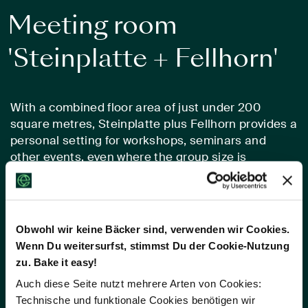
Meeting room
'Steinplatte + Fellhorn'
With a combined floor area of just under 200
square metres, Steinplatte plus Fellhorn provides a
personal setting for workshops, seminars and
other events, even where the group size is
relatively large. As the central and rear elements of
the larger Waidring Room, they have no access to
the stage, but are nonetheless ideal for a variety of
seating arrangements and presentation scenarios,
Obwohl wir keine Bäcker sind, verwenden wir Cookies.
maintaining a generous sense of space. The
Wenn Du weitersurfst, stimmst Du der Cookie-Nutzung
carpeting, curtains and upholstery ensure
zu. Bake it easy!
excellent acoustics
Auch diese Seite nutzt mehrere Arten von Cookies:
Technische und funktionale Cookies benötigen wir