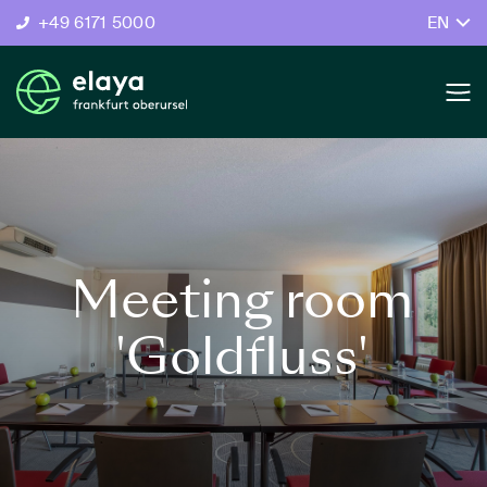
+49 6171 5000
EN
Meeting room
'Goldfluss'