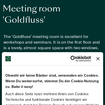
Meeting room
'Goldfluss'
The ‘Goldfluss’ meeting room is excellent for
workshops and seminars. It is on the first floor and
is a lovely, almost square space with two windows.
The acoustics are also good, as the carpet absorbs
noise and improves concentration. It is regularly
used for workshops and seminars. Culinary
reinforcements are available from the Vitello
Obwohl wir keine Bäcker sind, verwenden wir Cookies.
restaurant, for example, and, in summer, our
Wenn Du weitersurfst, stimmst Du der Cookie-Nutzung
terrace is the perfect place to relax and clear your
zu. Bake it easy!
head.
Auch diese Seite nutzt mehrere Arten von Cookies:
Technische und funktionale Cookies benötigen wir