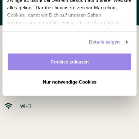
zwingend, damit bei Deinem Besuch auf unserer Website
Enquire now
alles gelingt. Darüber hinaus setzen wir Marketing-
Cookies, damit wir Dich auf unseren Seiten
wiedererkennen und den Erfolg unserer Kampagnen
messen können, sowie Personalisierungs-Cookies, mit
denen wir Dich besser ansprechen können, auch
Details zeigen
außerhalb unserer Webseite. Du kannst jederzeit – auch
Equipment
später noch – festlegen, welche Cookies Du zulässt und
welche nicht.
Cookies zulassen
Daylight
Air conditioning
Nur notwendige Cookies
Blackout curtain
Accessible
Wi-Fi