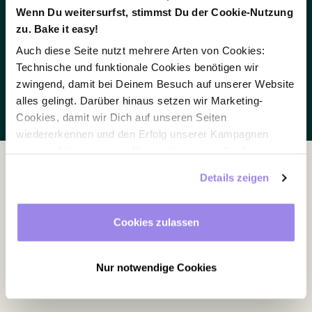
Wenn Du weitersurfst, stimmst Du der Cookie-Nutzung
communal breaks between sessions are held in
zu. Bake it easy!
the restaurant and on the sun terrace.
Auch diese Seite nutzt mehrere Arten von Cookies:
Technische und funktionale Cookies benötigen wir
zwingend, damit bei Deinem Besuch auf unserer Website
Enquire now
alles gelingt. Darüber hinaus setzen wir Marketing-
Cookies, damit wir Dich auf unseren Seiten
wiedererkennen und den Erfolg unserer Kampagnen
messen können, sowie Personalisierungs-Cookies, mit
denen wir Dich besser ansprechen können, auch
Details zeigen
außerhalb unserer Webseite. Du kannst jederzeit – auch
Equipment
später noch – festlegen, welche Cookies Du zulässt und
welche nicht.
Cookies zulassen
Daylight
Air conditioning
Nur notwendige Cookies
Blackout curtain
Accessible