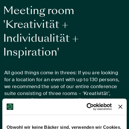
Meeting room
'Kreativität +
Individualität +
Inspiration'
All good things come in threes: If you are looking
for a location for an event with up to 130 persons,
we recommend the use of our entire conference
suite consisting of three rooms – ‘Kreativität’,
‘Individualität’ and ‘Inspiration’. This combination
provides you with 150 square metres of space that
you can customise for different event options and
seating/standing arrangements. Short breaks can
Obwohl wir keine Bäcker sind, verwenden wir Cookies.
take place on the adjoining private terrace, while