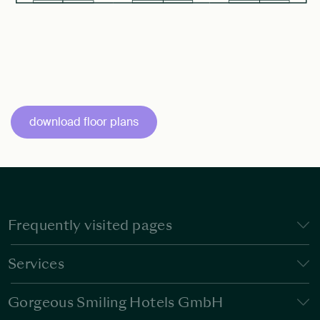
download floor plans
Frequently visited pages
Services
Gorgeous Smiling Hotels GmbH