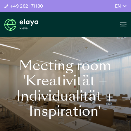
+49 2821 71180
EN
Meeting room
'Kreativität +
Individualität +
Inspiration'