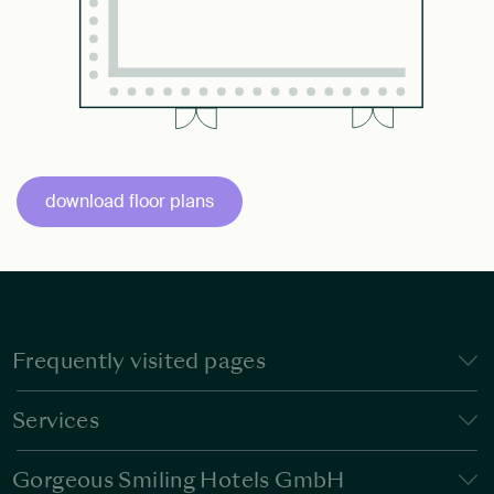
download floor plans
Frequently visited pages
Services
Gorgeous Smiling Hotels GmbH