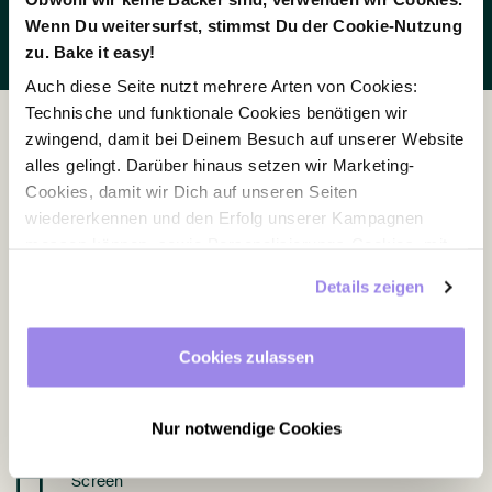
Room enquiry
Wenn Du weitersurfst, stimmst Du der Cookie-Nutzung
zu. Bake it easy!
Auch diese Seite nutzt mehrere Arten von Cookies:
Technische und funktionale Cookies benötigen wir
zwingend, damit bei Deinem Besuch auf unserer Website
alles gelingt. Darüber hinaus setzen wir Marketing-
Equipment
Cookies, damit wir Dich auf unseren Seiten
wiedererkennen und den Erfolg unserer Kampagnen
messen können, sowie Personalisierungs-Cookies, mit
Air conditioning
Wi-Fi
denen wir Dich besser ansprechen können, auch
Details zeigen
außerhalb unserer Webseite. Du kannst jederzeit – auch
Blackout curtain
Beamer
später noch – festlegen, welche Cookies Du zulässt und
welche nicht.
Cookies zulassen
Daylight
Pinboard
Accessible
Flip chart
Nur notwendige Cookies
Screen