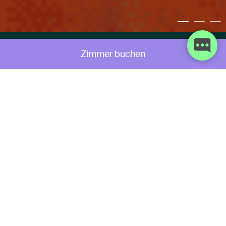
Zimmer buchen
Adresse
Bahnhofstraße 9 | 38300 Wolfenbüttel
Telefon
+49 (0) 5331 98860
E-Mail
Jetzt Hotel direkt kontaktieren!