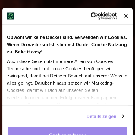
Obwohl wir keine Bäcker sind, verwenden wir Cookies.
elaya hotel
Wenn Du weitersurfst, stimmst Du der Cookie-Nutzung
zu. Bake it easy!
wolfenbüttel,
Auch diese Seite nutzt mehrere Arten von Cookies:
Technische und funktionale Cookies benötigen wir
trademark
zwingend, damit bei Deinem Besuch auf unserer Website
alles gelingt. Darüber hinaus setzen wir Marketing-
collection by
Cookies, damit wir Dich auf unseren Seiten
wiedererkennen und den Erfolg unserer Kampagnen
wyndham
jetzt
messen können, sowie Personalisierungs-Cookies, mit
denen wir Dich besser ansprechen können, auch
Details zeigen
bis zu 30 %
außerhalb unserer Webseite. Du kannst jederzeit – auch
später noch – festlegen, welche Cookies Du zulässt und
welche nicht.