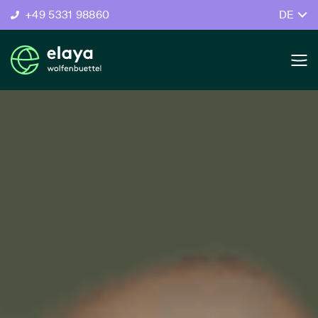
+49 5331 98860
DE