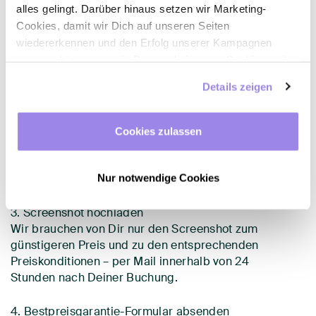
alles gelingt. Darüber hinaus setzen wir Marketing-
1. Der Preis-Check
Cookies, damit wir Dich auf unseren Seiten
Du hast zum Buchungszeitpunkt auf elaya-
wiedererkennen und den Erfolg unserer Kampagnen
hotels.com bei einem anderen Anbieter einen
messen können, sowie Personalisierungs-Cookies, mit
besseren Deal als bei uns entdeckt?
denen wir Dich besser ansprechen können, auch
Details zeigen
außerhalb unserer Webseite. Du kannst jederzeit – auch
2. Bestpreisgarantie-Formular ausfüllen
später noch – festlegen, welche Cookies Du zulässt und
Dann fülle jetzt das Bestpreisgarantie-Formular
welche nicht.
aus. Weil es zwischen uns keine Geheimnisse
Cookies zulassen
gibst, findest Du alle Bedingungen unter
Allgemeine Geschäftsbedingungen
Nur notwendige Cookies
Bestpreisgarantie
.
3. Screenshot hochladen
Wir brauchen von Dir nur den Screenshot zum
günstigeren Preis und zu den entsprechenden
Preiskonditionen – per Mail innerhalb von 24
Stunden nach Deiner Buchung.
4. Bestpreisgarantie-Formular absenden