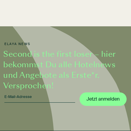
ELAYA NEWS
Second is the first loser – hier
bekommst Du alle Hotelnews
und Angebote als Erste*r.
Versprochen!
Jetzt anmelden