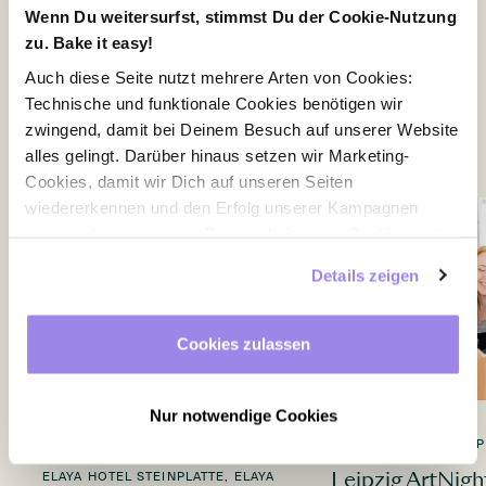
Diese Angebote könnten Dir
Wenn Du weitersurfst, stimmst Du der Cookie-Nutzung
zu. Bake it easy!
auch gefallen.
Auch diese Seite nutzt mehrere Arten von Cookies:
Technische und funktionale Cookies benötigen wir
zwingend, damit bei Deinem Besuch auf unserer Website
alles gelingt. Darüber hinaus setzen wir Marketing-
Cookies, damit wir Dich auf unseren Seiten
wiedererkennen und den Erfolg unserer Kampagnen
messen können, sowie Personalisierungs-Cookies, mit
denen wir Dich besser ansprechen können, auch
Details zeigen
außerhalb unserer Webseite. Du kannst jederzeit – auch
später noch – festlegen, welche Cookies Du zulässt und
welche nicht.
Cookies zulassen
Nur notwendige Cookies
ELAYA HOTEL FRANKFURT OBERURSEL,
ELAYA HOTEL LEIP
ELAYA HOTEL MUNICH SCHWABING,
Leipzig ArtNigh
ELAYA HOTEL STEINPLATTE, ELAYA