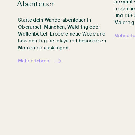
Abenteuer
bekannt 
-
modernen
und 1980
Starte dein Wanderabenteuer in
Malern g
Oberursel, München, Waidring oder
Wolfenbüttel. Erobere neue Wege und
Mehr erf
lass den Tag bei elaya mit besonderen
Momenten ausklingen.
st eins
Mehr erfahren
en,
ßerdem
el,
von
.