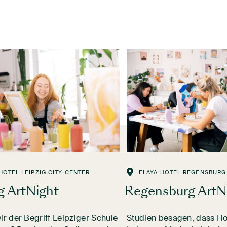
HOTEL LEIPZIG CITY CENTER
ELAYA HOTEL REGENSBURG
g ArtNight
Regensburg ArtN
r der Begriff Leipziger Schule
Studien besagen, dass H