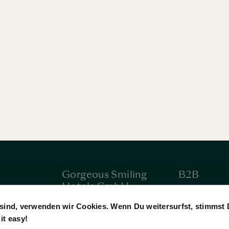
Gorgeous Smiling
B2B
Hotels GmbH
ehen &
Firmenkund
Über uns
sind, verwenden wir Cookies. Wenn Du weitersurfst, stimmst 
Reisebüros 
it easy!
kt
Jobs & Karriere
Reiseveranst