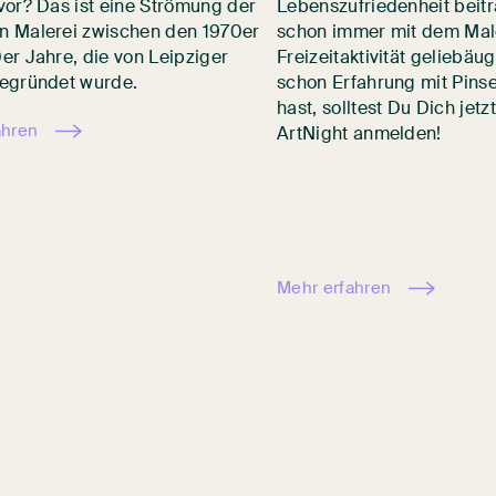
vor? Das ist eine Strömung der
Lebenszufriedenheit beitr
 Malerei zwischen den 1970er
schon immer mit dem Mal
er Jahre, die von Leipziger
Freizeitaktivität geliebäu
egründet wurde.
schon Erfahrung mit Pins
hast, solltest Du Dich jetzt
ahren
ArtNight anmelden!
Mehr erfahren