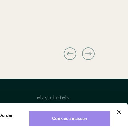
elaya hotels
en
Impressum
Du der
&
AGB
Cookies zulassen
alter
Datenschutz