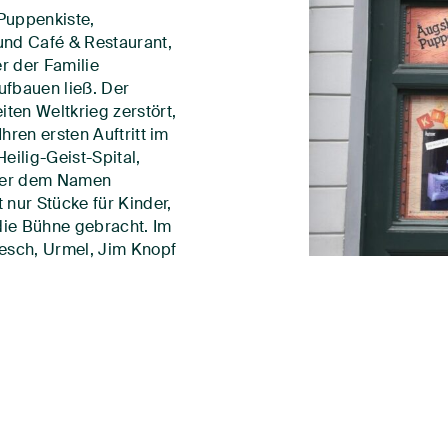
 Puppenkiste,
nd Café & Restaurant,
r der Familie
ufbauen ließ. Der
en Weltkrieg zerstört,
ren ersten Auftritt im
ilig-Geist-Spital,
nter dem Namen
nur Stücke für Kinder,
ie Bühne gebracht. Im
esch, Urmel, Jim Knopf