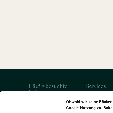
Häufig besuchte
Services
Seiten
Buchung ans
Hotels
bearbeiten
Obwohl wir keine Bäcker 
Cookie-Nutzung zu. Bake 
Angebote
Hilfe & Konta