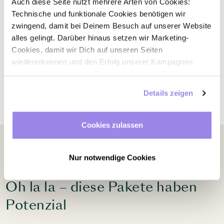
Wyndham, sind überall dort, wo Du ein Tagungshotel, ein
Auch diese Seite nutzt mehrere Arten von Cookies:
Apartment auf Zeit oder eine Hotelübernachtung
Technische und funktionale Cookies benötigen wir
benötigst. Von Rostock bis München. In Hamburg,
zwingend, damit bei Deinem Besuch auf unserer Website
Frankfurt, Regensburg, Oberhausen und anderenorts.
alles gelingt. Darüber hinaus setzen wir Marketing-
Cookies, damit wir Dich auf unseren Seiten
wiedererkennen und den Erfolg unserer Kampagnen
Zu den Standorten
messen können, sowie Personalisierungs-Cookies, mit
denen wir Dich besser ansprechen können, auch
Details zeigen
außerhalb unserer Webseite. Du kannst jederzeit – auch
später noch – festlegen, welche Cookies Du zulässt und
welche nicht.
Cookies zulassen
Nur notwendige Cookies
HOTELANGEBOTE
Oh la la – diese Pakete haben
Potenzial