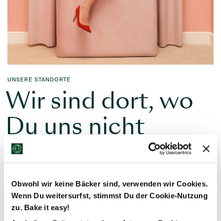
UNSERE STANDORTE
Wir sind dort, wo
Du uns nicht
immer erwartest.
Obwohl wir keine Bäcker sind, verwenden wir Cookies.
Wer sagt eigentlich, dass es Lifestyle Hotels nur in
Wenn Du weitersurfst, stimmst Du der Cookie-Nutzung
coolen Städten gibt? Und wer definiert eigentlich „cool“?
zu. Bake it easy!
Eben. Die elaya hotels, Trademark Collection by