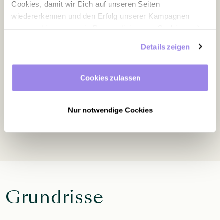
Cookies, damit wir Dich auf unseren Seiten
wiedererkennen und den Erfolg unserer Kampagnen
messen können, sowie Personalisierungs-Cookies, mit
Ausstattung
denen wir Dich besser ansprechen können, auch
Details zeigen
außerhalb unserer Webseite. Du kannst jederzeit – auch
später noch – festlegen, welche Cookies Du zulässt und
welche nicht.
Tageslicht
Beamer
Cookies zulassen
Verdunklungsmöglichkeit
WLAN
Nur notwendige Cookies
Grundrisse