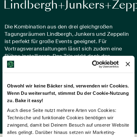
Lindbergh+Junkers+Zepp
Die Kombination aus den drei gleichgroßen
Tagungsräumen Lindbergh, Junkers und Zeppelin
ist perfekt für große Events geeignet. Für
Vortragsveranstaltungen lässt sich zudem eine
Bühne installieren. Das Trio wirkt dank des
konformen Designkonzepts wie eine Einheit. Durch
die bodentiefe Fensterfront ist die Räumlichkeit
optimal mit Tageslicht versorgt – für Frischluft
sorgt der direkte Zutritt nach draußen.
Obwohl wir keine Bäcker sind, verwenden wir Cookies.
Wenn Du weitersurfst, stimmst Du der Cookie-Nutzung
zu. Bake it easy!
Auch diese Seite nutzt mehrere Arten von Cookies:
Raum anfragen
Technische und funktionale Cookies benötigen wir
zwingend, damit bei Deinem Besuch auf unserer Website
alles gelingt. Darüber hinaus setzen wir Marketing-