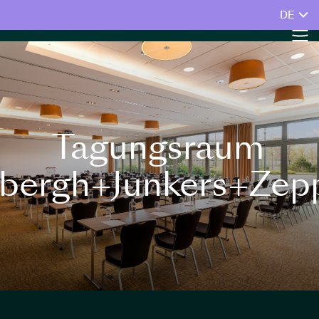
DE
Tagungsraum
bergh+Junkers+Zepp