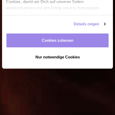
collection by
Cookies, damit wir Dich auf unseren Seiten
wiedererkennen und den Erfolg unserer Kampagnen
wyndham
jetzt
messen können, sowie Personalisierungs-Cookies, mit
denen wir Dich besser ansprechen können, auch
Details zeigen
bis zu 30 %
außerhalb unserer Webseite. Du kannst jederzeit – auch
später noch – festlegen, welche Cookies Du zulässt und
sparen
welche nicht.
Cookies zulassen
Nur notwendige Cookies