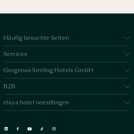
Häufig besuchte Seiten
Services
Gorgeous Smiling Hotels GmbH
B2B
elaya hotel noerdlingen