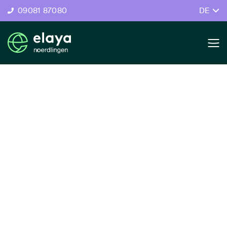
09081 87080
DE
Tagungsraum
Stadtsaal