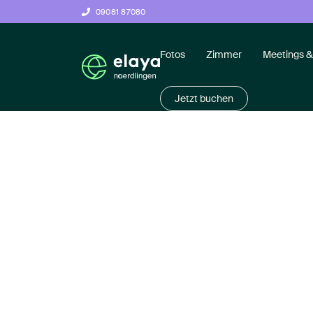
09081 87080
Fotos
Zimmer
Meetings &
Jetzt buchen
Tag