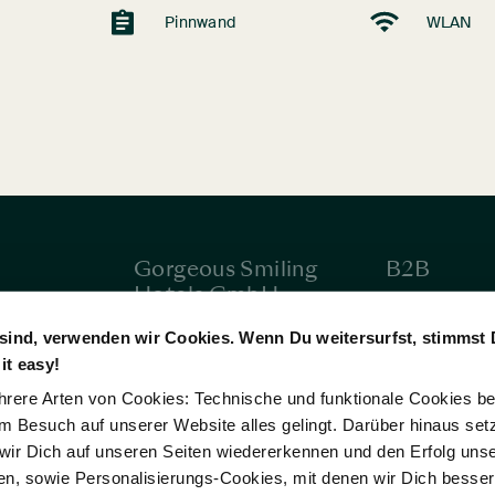
Pinnwand
WLAN
Gorgeous Smiling
B2B
Hotels GmbH
ehen &
Firmenkund
Über uns
sind, verwenden wir Cookies. Wenn Du weitersurfst, stimmst 
Reisebüros 
it easy!
kt
Jobs & Karriere
Reiseveranst
hrere Arten von Cookies: Technische und funktionale Cookies be
Presse
Meetings & 
m Besuch auf unserer Website alles gelingt. Darüber hinaus set
Gruppenanf
wir Dich auf unseren Seiten wiedererkennen und den Erfolg uns
 sowie Personalisierungs-Cookies, mit denen wir Dich besser