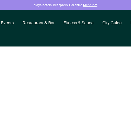
elaya hotels Bestpreis-Garantie
Mehr Info
 Events
Restaurant & Bar
Fitness & Sauna
City Guide
ungsraum K. K