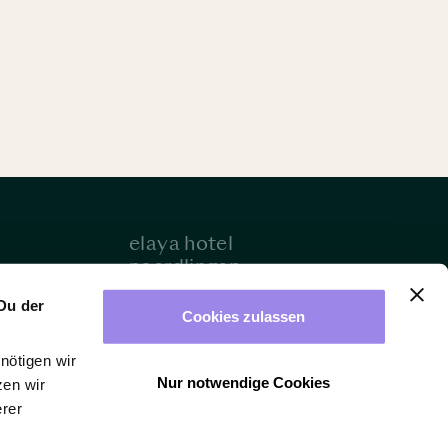
elaya hotel
noerdlingen
en
Impressum
Du der
&
Cookies zulassen
alter
AGB
nötigen wir
Events
Datenschutz
Nur notwendige Cookies
zen wir
ragen
Bildnachweis
erer