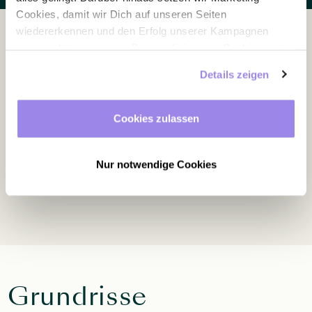
Cookies, damit wir Dich auf unseren Seiten
wiedererkennen und den Erfolg unserer Kampagnen
messen können, sowie Personalisierungs-Cookies, mit
Die Ausstattung
denen wir Dich besser ansprechen können, auch
Details zeigen
außerhalb unserer Webseite. Du kannst jederzeit – auch
später noch – festlegen, welche Cookies Du zulässt und
welche nicht.
Cookies zulassen
Tageslicht
Beamer
Verdunklungsmöglichkeit
WLAN
Nur notwendige Cookies
Grundrisse