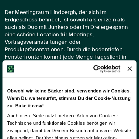
Der Meetingraum Lindbergh, der sich im
Erdgeschoss befindet, ist sowohl als einzeln als
auch als Duo mit Junkers oder im Dreiergespann
eine schöne Location für Meetings,
Vortragsveranstaltungen oder
Produktpräsentationen. Durch die bodentiefen
Fensterfronten kommt jede Menge Tageslicht in
die Räumlichkeit, die auch mit Jalousien und/oder
Vorhängen abgedunkelt werden kann. Dass die
Beleuchtung immer optimal ist, liegt zudem an den
großen, schicken Leuchten in den eingelassenen
Obwohl wir keine Bäcker sind, verwenden wir Cookies.
Deckenabschnitten.
Wenn Du weitersurfst, stimmst Du der Cookie-Nutzung
zu. Bake it easy!
Auch diese Seite nutzt mehrere Arten von Cookies:
Raum anfragen
Technische und funktionale Cookies benötigen wir
zwingend, damit bei Deinem Besuch auf unserer Website
alles gelingt. Darüber hinaus setzen wir Marketing-